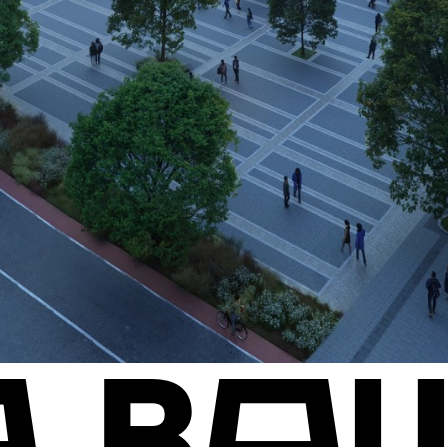
A
B
A