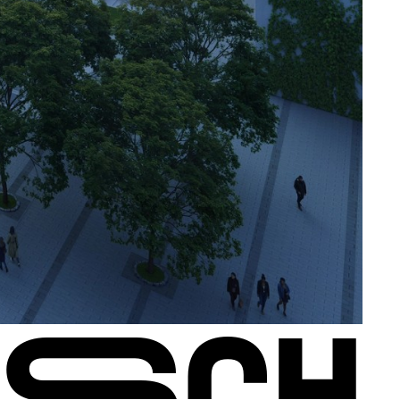
U
S
C
H