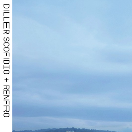
D
I
L
L
E
R
S
C
O
F
I
D
I
O
+
R
E
N
F
R
O