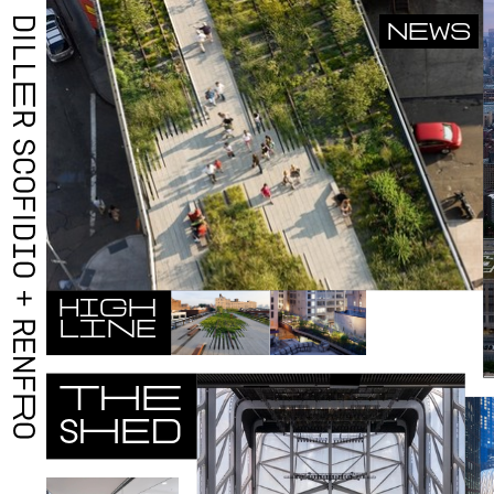
D
NEWS
I
L
L
E
R
S
C
O
F
I
D
I
O
+
H
I
G
H
L
I
N
E
R
E
N
F
T
H
E
R
S
H
E
D
O