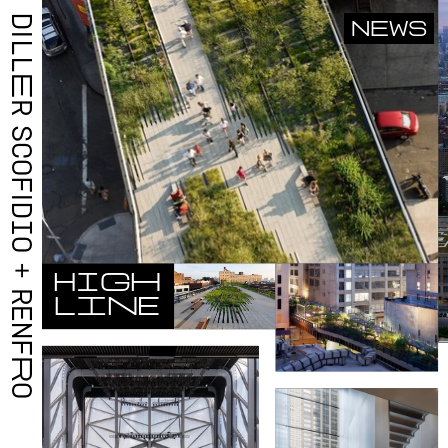
D
NEWS
I
L
L
E
R
S
C
O
F
I
D
I
O
+
H
I
G
H
R
L
I
N
E
E
N
F
R
O